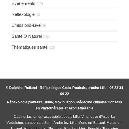
Evènements
(45)
Réflexologie
(3)
Emissions-Live
(9)
Santé O Naturel
(76)
Thèmatiques santé
(22)
© Delphine Rolland - Réflexologue Croix-Roubaix, proche Lille - 06 23 34
09 22
Réflexologie plantaire, Tuina, Moxibustion, Médecine chinoise Conseils
en Phytothérapie et Aromathérapie
Cabinet facilement accessible depuis Lille, Villeneuve d'Ascq, La
Madeleine, Lambersart, Saint-André-lez-Lille, Mons-en-Barœul, Marcq-en-
Barœul, Marquette-lez-Lille, Loos, Wambrechies, Ronchin, Tourcoing,