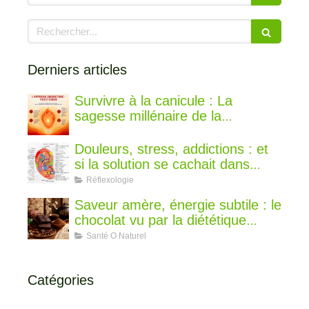
Rechercher
Derniers articles
Survivre à la canicule : La
sagesse millénaire de la
médecine chinoise pour rester au
frais
Douleurs, stress, addictions : et
si la solution se cachait dans
votre oreille ?
Réflexologie
Saveur amère, énergie subtile : le
chocolat vu par la diététique
chinoise
Santé O Naturel
Catégories