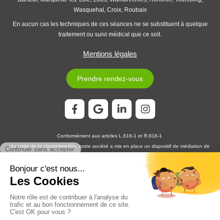
Wasquehal, Croix, Roubaix
En aucun cas les techniques de ces séances ne se substituent à quelque
traitement ou suivi médical que ce soit.
Mentions légales
Prendre rendez-vous
Conformément aux articles L.616-1 et R.616-1
du code de la consommation, notre société a mis en place un dispositif de médiation de
la consommation. L'entité de médiation retenue est :
MEDIATION CONSOMMATION
DÉVELOPPEMENT
En cas de litige, vous pouvez déposer votre réclamation sur son site
https://www.medconsodev.eu
:
ou par voie postale en écrivant à :
MEDIATION CONSOMMATION DÉVELOPPEMENT
Centre d’Affaires Stéphanois SAS