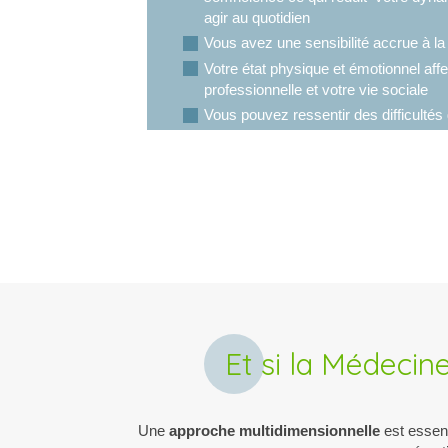
agir au quotidien
Vous avez une sensibilité accrue à la
Votre état physique et émotionnel affe
professionnelle et votre vie sociale
Vous pouvez ressentir des difficultés
mémoire, etc... Ce qui entrave vos ac
Et si la Médecine
Une
approche multidimensionnelle
est essent