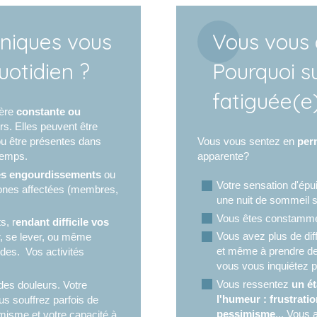
oniques vous
Vous vous
uotidien ?
Pourquoi su
fatiguée(e
ière
constante ou
rs. Elles peuvent être
u être présentes dans
Vous vous sentez en
per
temps.
apparente?
lombalgie chronique,
Cette gestion constante de 
es engourdissements
ou
douleurs intestinales...)
vous ne trouvez rien qui 
Votre sensation d'ép
zones affectées (membres,
eux symptômes qui
Vous ne comprenez pas d’
une nuit de sommeil s
de vie.
fatigue. Vous cherchez d
Vous êtes constamm
s, r
endant difficile vos
de santé sans savoir vrai
Vous avez plus de dif
 se lever, ou même
 douleurs sont le signe
déprime, vous fatigue, vous
et même à prendre des 
odes. Vos activités
ie) ou de sang. Il existe
vie se détériore...
vous vous inquiétez po
uilibre
.
Cependant,
ce n'est pas 
Vous ressentez
un ét
es douleurs. Votre
cause.
l'humeur : frustration,
us souffrez parfois de
pessimisme
... Vous
misme et votre capacité à