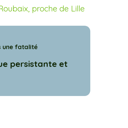
Roubaix, proche de Lille
 une fatalité
ue persistante et