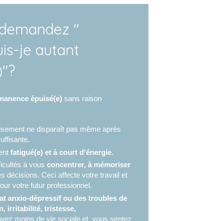
 demandez "
is-je autant
)"?
manence épuisé(e)
sans raison
la douleur et de la fatigue est difficile et
vous apporte un soulagement durable.
uisement ne disparaît pas même après
où proviennent ces douleurs, cette
uffisante.
es réponses et solutions à vos problèmes
ent
fatigué(e) et à court d'énergie
.
ment vers qui vous tourner. Ceci vous
ficultés à vous
concentrer, à mémoriser
 rend irritable parfois et votre qualité de
décisions. Ceci affecte votre travail et
ur votre futur professionnel.
une fatalité et cette fatigue à une
at anxio-dépressif ou des troubles de
 irritabilité, tristesse,
 avez moins de vie sociale et vous sentez