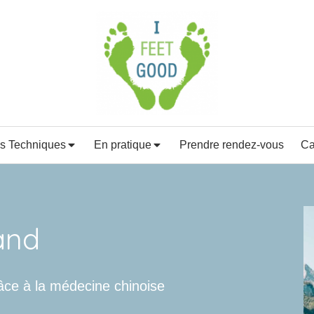
s Techniques
En pratique
Prendre rendez-vous
Ca
and
râce à la médecine chinoise