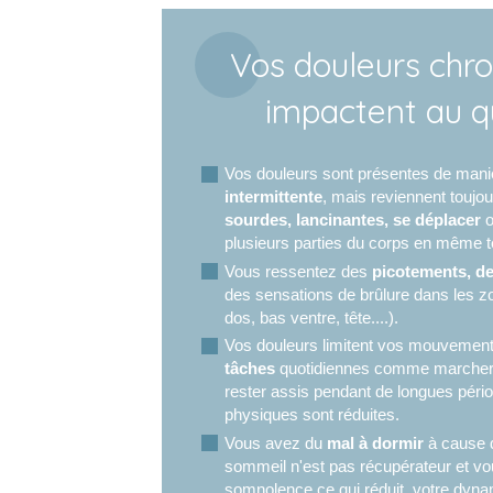
Vos douleurs chr
impactent au q
Vos douleurs sont présentes de man
intermittente
, mais reviennent toujou
sourdes, lancinantes, se déplacer
o
plusieurs parties du corps en même 
Vous souffrez de
douleurs chroniques (
Vous ressentez des
picotements, d
fibromyalgie, migraines, endométriose, 
des sensations de brûlure dans les 
et/ou de fatigue
et ressentez de nombr
dos, bas ventre, tête....).
impactent considérablement votre qualité 
Vos douleurs limitent vos mouvement
tâches
quotidiennes comme marcher,
En Médecine Traditionnelle Chinoise,
ces
rester assis pendant de longues péri
de blocages
de la circulation de Qi (énerg
physiques sont réduites.
des techniques pour rétablir un bon éq
Vous avez du
mal à dormir
à cause d
sommeil n'est pas récupérateur et vo
somnolence ce qui réduit votre dyna