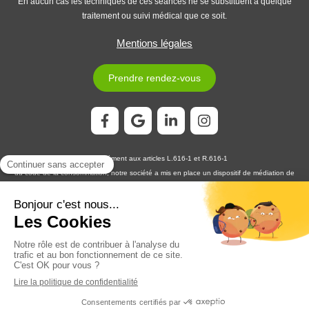
En aucun cas les techniques de ces séances ne se substituent à quelque
traitement ou suivi médical que ce soit.
Mentions légales
Prendre rendez-vous
Conformément aux articles L.616-1 et R.616-1
du code de la consommation, notre société a mis en place un dispositif de médiation de
la consommation. L'entité de médiation retenue est :
MEDIATION CONSOMMATION
DÉVELOPPEMENT
En cas de litige, vous pouvez déposer votre réclamation sur son site
https://www.medconsodev.eu
:
ou par voie postale en écrivant à :
MEDIATION CONSOMMATION DÉVELOPPEMENT
Centre d’Affaires Stéphanois SAS
IMMEUBLE L’HORIZON – ESPLANADE DE FRANCE
3, RUE J. CONSTANT MILLERET – 42000 SAINT-ÉTIENNE