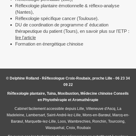
Réflexologie plantaire émotionnelle & réflexo-analyse
(Nantes),
Réflexologie spécifique cancer (Toulouse).
DU de coordination de programme d' éducation
thérapeutique du patient (Tours), en savoir plus sur l'ETP :
lire l'article
Formation en énergétique chinoise
© Delphine Rolland - Réflexologue Croix-Roubaix, proche Lille - 06 23 34
09 22
Réflexologie plantaire, Tuina, Moxibustion, Médecine chinoise Conseils
en Phytothérapie et Aromathérapie
Cabinet facilement accessible depuis Lille, Villeneuve d'Ascq, La
Madeleine, Lambersart, Saint-André-lez-Lille, Mons-en-Barœul, Marcq-en-
Barœul, Marquette-lez-Lille, Loos, Wambrechies, Ronchin, Tourcoing,
Wasquehal, Croix, Roubaix