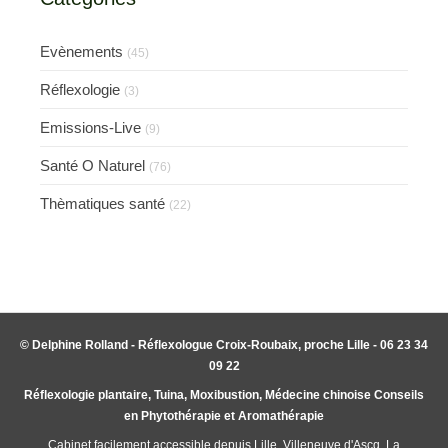
Evènements
(45)
Réflexologie
(3)
Emissions-Live
(9)
Santé O Naturel
(76)
Thèmatiques santé
(22)
© Delphine Rolland - Réflexologue Croix-Roubaix, proche Lille - 06 23 34
09 22
Réflexologie plantaire, Tuina, Moxibustion, Médecine chinoise Conseils
en Phytothérapie et Aromathérapie
Cabinet facilement accessible depuis Lille, Villeneuve d'Ascq, La