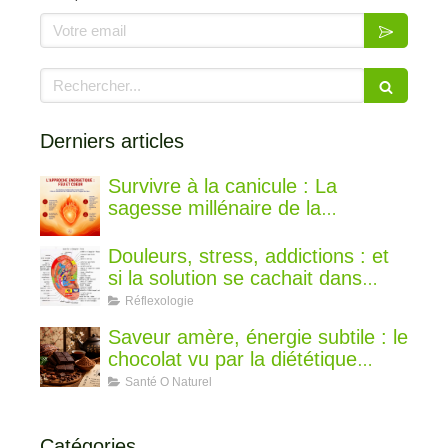
Votre email
Rechercher
Derniers articles
Survivre à la canicule : La
sagesse millénaire de la
médecine chinoise pour rester au
frais
Douleurs, stress, addictions : et
si la solution se cachait dans
votre oreille ?
Réflexologie
Saveur amère, énergie subtile : le
chocolat vu par la diététique
chinoise
Santé O Naturel
Catégories