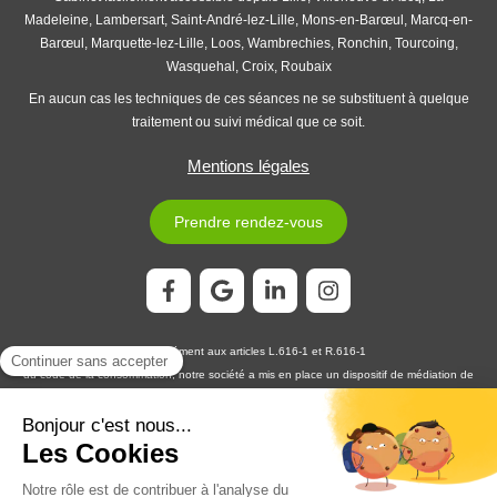
Madeleine, Lambersart, Saint-André-lez-Lille, Mons-en-Barœul, Marcq-en-
Barœul, Marquette-lez-Lille, Loos, Wambrechies, Ronchin, Tourcoing,
Wasquehal, Croix, Roubaix
En aucun cas les techniques de ces séances ne se substituent à quelque
traitement ou suivi médical que ce soit.
Mentions légales
Prendre rendez-vous
Conformément aux articles L.616-1 et R.616-1
du code de la consommation, notre société a mis en place un dispositif de médiation de
la consommation. L'entité de médiation retenue est :
MEDIATION CONSOMMATION
DÉVELOPPEMENT
En cas de litige, vous pouvez déposer votre réclamation sur son site
https://www.medconsodev.eu
:
ou par voie postale en écrivant à :