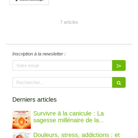
7 articles
Inscription à la newsletter :
Votre email
Rechercher
Derniers articles
Survivre à la canicule : La
sagesse millénaire de la
médecine chinoise pour rester au
frais
Douleurs, stress, addictions : et