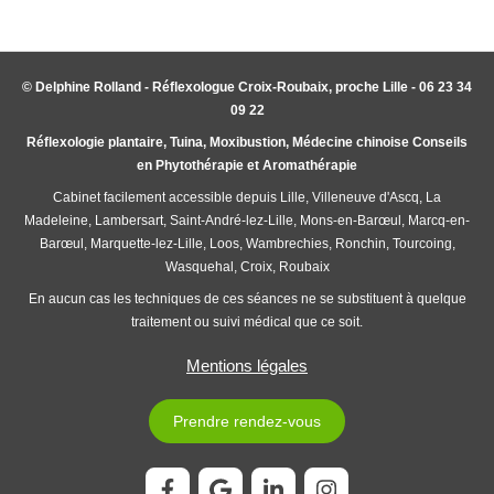
© Delphine Rolland - Réflexologue Croix-Roubaix, proche Lille - 06 23 34
09 22
Réflexologie plantaire, Tuina, Moxibustion, Médecine chinoise Conseils
en Phytothérapie et Aromathérapie
Cabinet facilement accessible depuis Lille, Villeneuve d'Ascq, La
Madeleine, Lambersart, Saint-André-lez-Lille, Mons-en-Barœul, Marcq-en-
Barœul, Marquette-lez-Lille, Loos, Wambrechies, Ronchin, Tourcoing,
Wasquehal, Croix, Roubaix
En aucun cas les techniques de ces séances ne se substituent à quelque
traitement ou suivi médical que ce soit.
Mentions légales
Prendre rendez-vous