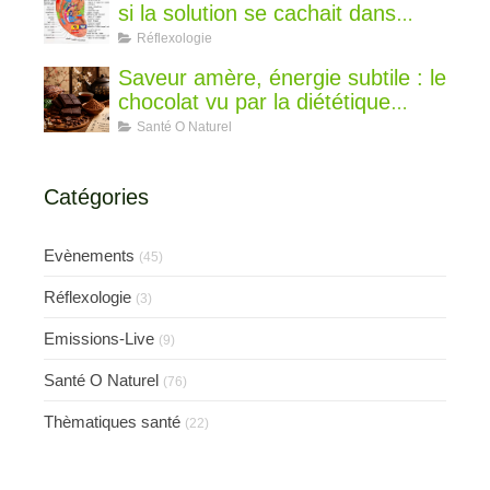
si la solution se cachait dans
votre oreille ?
Réflexologie
Saveur amère, énergie subtile : le
chocolat vu par la diététique
chinoise
Santé O Naturel
Catégories
Evènements
(45)
Réflexologie
(3)
Emissions-Live
(9)
Santé O Naturel
(76)
Thèmatiques santé
(22)