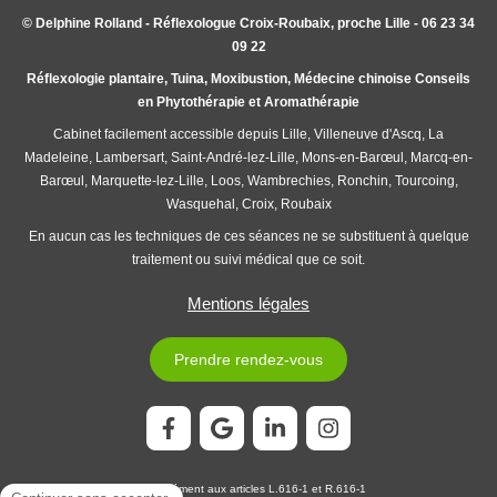
© Delphine Rolland - Réflexologue Croix-Roubaix, proche Lille - 06 23 34
09 22
Réflexologie plantaire, Tuina, Moxibustion, Médecine chinoise Conseils
en Phytothérapie et Aromathérapie
Cabinet facilement accessible depuis Lille, Villeneuve d'Ascq, La
Madeleine, Lambersart, Saint-André-lez-Lille, Mons-en-Barœul, Marcq-en-
Barœul, Marquette-lez-Lille, Loos, Wambrechies, Ronchin, Tourcoing,
Wasquehal, Croix, Roubaix
En aucun cas les techniques de ces séances ne se substituent à quelque
traitement ou suivi médical que ce soit.
Mentions légales
Prendre rendez-vous
Conformément aux articles L.616-1 et R.616-1