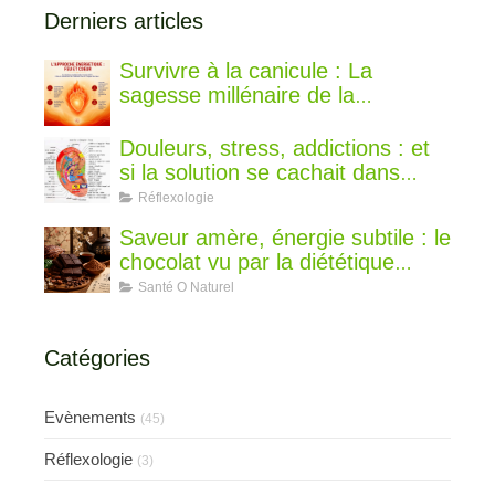
Derniers articles
Survivre à la canicule : La
sagesse millénaire de la
médecine chinoise pour rester au
frais
Douleurs, stress, addictions : et
si la solution se cachait dans
votre oreille ?
Réflexologie
Saveur amère, énergie subtile : le
chocolat vu par la diététique
chinoise
Santé O Naturel
Catégories
Evènements
(45)
Réflexologie
(3)