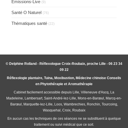
Emissions-Live
(9)
Santé O Naturel
(76)
Thèmatiques santé
(22)
© Delphine Rolland - Réflexologue Croix-Roubaix, proche Lille - 06 23 34
09 22
Réflexologie plantaire, Tuina, Moxibustion, Médecine chinoise Conseils
en Phytothérapie et Aromathérapie
Cabinet facilement accessible depuis Lille, Villeneuve d'Ascq, La
Madeleine, Lambersart, Saint-André-lez-Lille, Mons-en-Barœul, Marcq-en-
Barœul, Marquette-lez-Lille, Loos, Wambrechies, Ronchin, Tourcoing,
Wasquehal, Croix, Roubaix
En aucun cas les techniques de ces séances ne se substituent à quelque
traitement ou suivi médical que ce soit.