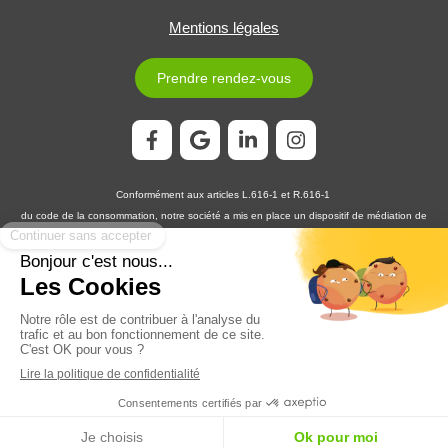
Mentions légales
Prendre rendez-vous
Conformément aux articles L.616-1 et R.616-1
du code de la consommation, notre société a mis en place un dispositif de médiation de
la consommation. L'entité de médiation retenue est :
MEDIATION CONSOMMATION
DÉVELOPPEMENT
En cas de litige, vous pouvez déposer votre réclamation sur son site
https://www.medconsodev.eu
:
ou par voie postale en écrivant à :
MEDIATION CONSOMMATION DÉVELOPPEMENT
Centre d’Affaires Stéphanois SAS
IMMEUBLE L’HORIZON – ESPLANADE DE FRANCE
3, RUE J. CONSTANT MILLERET – 42000 SAINT-ÉTIENNE
Création et référencement du site par Simplébo