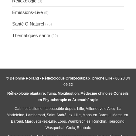
Réflexologie
(3)
Emissions-Live
(9)
Santé O Naturel
(76)
Thèmatiques santé
(22)
© Delphine Rolland - Réflexologue Croix-Roubaix, proche Lille - 06 23 34
09 22
Réflexologie plantaire, Tuina, Moxibustion, Médecine chinoise Conseils
en Phytothérapie et Aromathérapie
Cabinet facilement accessible depuis Lille, Villeneuve d'Ascq, La
Madeleine, Lambersart, Saint-André-lez-Lille, Mons-en-Barœul, Marcq-en-
Barœul, Marquette-lez-Lille, Loos, Wambrechies, Ronchin, Tourcoing,
Wasquehal, Croix, Roubaix