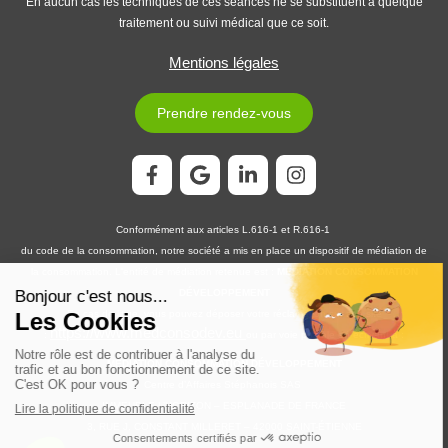
En aucun cas les techniques de ces séances ne se substituent à quelque
traitement ou suivi médical que ce soit.
Mentions légales
Prendre rendez-vous
Conformément aux articles L.616-1 et R.616-1
du code de la consommation, notre société a mis en place un dispositif de médiation de
la consommation. L'entité de médiation retenue est :
MEDIATION CONSOMMATION
DÉVELOPPEMENT
En cas de litige, vous pouvez déposer votre réclamation sur son site
https://www.medconsodev.eu
:
ou par voie postale en écrivant à :
MEDIATION CONSOMMATION DÉVELOPPEMENT
Centre d’Affaires Stéphanois SAS
IMMEUBLE L’HORIZON – ESPLANADE DE FRANCE
3, RUE J. CONSTANT MILLERET – 42000 SAINT-ÉTIENNE