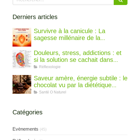
Derniers articles
Survivre à la canicule : La
sagesse millénaire de la
médecine chinoise pour rester au
frais
Douleurs, stress, addictions : et
si la solution se cachait dans
votre oreille ?
Réflexologie
Saveur amère, énergie subtile : le
chocolat vu par la diététique
chinoise
Santé O Naturel
Catégories
Evènements
(45)