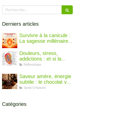
Rechercher
Derniers articles
Survivre à la canicule :
La sagesse millénaire
de la médecine
chinoise pour rester au
Douleurs, stress,
frais
addictions : et si la
solution se cachait
Réflexologie
dans votre oreille ?
Saveur amère, énergie
subtile : le chocolat vu
par la diététique
Santé O Naturel
chinoise
Catégories