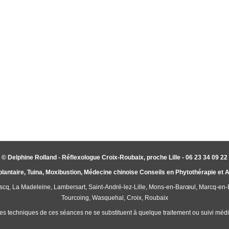
© Delphine Rolland - Réflexologue Croix-Roubaix, proche Lille - 06 23 34 09 22
plantaire, Tuina, Moxibustion, Médecine chinoise Conseils en Phytothérapie et
'Ascq, La Madeleine, Lambersart, Saint-André-lez-Lille, Mons-en-Barœul, Marcq-en
Tourcoing, Wasquehal, Croix, Roubaix
es techniques de ces séances ne se substituent à quelque traitement ou suivi médic