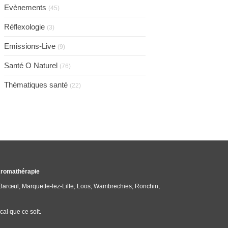
Evènements
(45)
Réflexologie
(3)
Emissions-Live
(9)
Santé O Naturel
(76)
Thèmatiques santé
(22)
 Aromathérapie
-Barœul, Marquette-lez-Lille, Loos, Wambrechies, Ronchin,
al que ce soit.