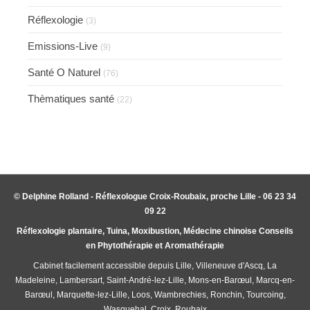
Réflexologie
(3)
Emissions-Live
(9)
Santé O Naturel
(76)
Thèmatiques santé
(22)
© Delphine Rolland - Réflexologue Croix-Roubaix, proche Lille - 06 23 34
09 22
Réflexologie plantaire, Tuina, Moxibustion, Médecine chinoise Conseils
en Phytothérapie et Aromathérapie
Cabinet facilement accessible depuis Lille, Villeneuve d'Ascq, La
Madeleine, Lambersart, Saint-André-lez-Lille, Mons-en-Barœul, Marcq-en-
Barœul, Marquette-lez-Lille, Loos, Wambrechies, Ronchin, Tourcoing,
Wasquehal, Croix, Roubaix