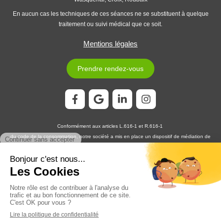
En aucun cas les techniques de ces séances ne se substituent à quelque
traitement ou suivi médical que ce soit.
Mentions légales
Prendre rendez-vous
Conformément aux articles L.616-1 et R.616-1
du code de la consommation, notre société a mis en place un dispositif de médiation de
la consommation. L'entité de médiation retenue est :
MEDIATION CONSOMMATION
DÉVELOPPEMENT
En cas de litige, vous pouvez déposer votre réclamation sur son site
https://www.medconsodev.eu
:
ou par voie postale en écrivant à :
MEDIATION CONSOMMATION DÉVELOPPEMENT
Centre d’Affaires Stéphanois SAS
IMMEUBLE L’HORIZON – ESPLANADE DE FRANCE