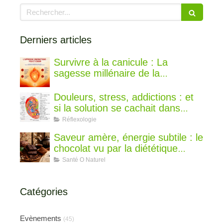
Rechercher
Derniers articles
Survivre à la canicule : La
sagesse millénaire de la
médecine chinoise pour rester au
frais
Douleurs, stress, addictions : et
si la solution se cachait dans
votre oreille ?
Réflexologie
Saveur amère, énergie subtile : le
chocolat vu par la diététique
chinoise
Santé O Naturel
Catégories
Evènements
(45)