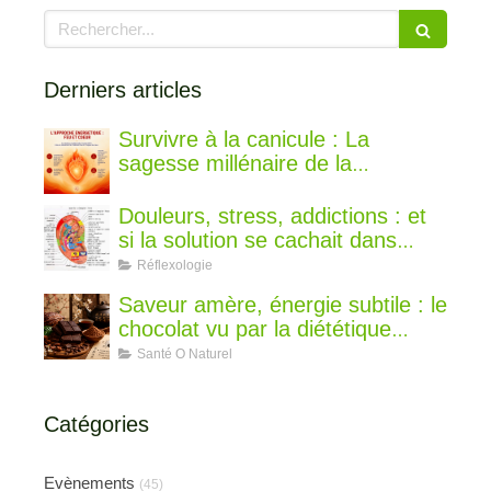
Rechercher
Derniers articles
Survivre à la canicule : La
sagesse millénaire de la
médecine chinoise pour rester au
frais
Douleurs, stress, addictions : et
si la solution se cachait dans
votre oreille ?
Réflexologie
Saveur amère, énergie subtile : le
chocolat vu par la diététique
chinoise
Santé O Naturel
Catégories
Evènements
(45)