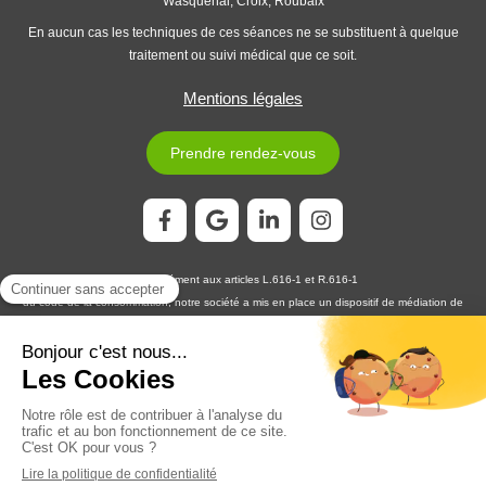
Wasquehal, Croix, Roubaix
En aucun cas les techniques de ces séances ne se substituent à quelque
traitement ou suivi médical que ce soit.
Mentions légales
Prendre rendez-vous
Conformément aux articles L.616-1 et R.616-1
du code de la consommation, notre société a mis en place un dispositif de médiation de
la consommation. L'entité de médiation retenue est :
MEDIATION CONSOMMATION
DÉVELOPPEMENT
En cas de litige, vous pouvez déposer votre réclamation sur son site
https://www.medconsodev.eu
:
ou par voie postale en écrivant à :
MEDIATION CONSOMMATION DÉVELOPPEMENT
Centre d’Affaires Stéphanois SAS
IMMEUBLE L’HORIZON – ESPLANADE DE FRANCE