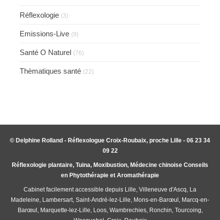
Réflexologie
(3)
Emissions-Live
(9)
Santé O Naturel
(76)
Thèmatiques santé
(22)
© Delphine Rolland - Réflexologue Croix-Roubaix, proche Lille - 06 23 34
09 22
Réflexologie plantaire, Tuina, Moxibustion, Médecine chinoise Conseils
en Phytothérapie et Aromathérapie
Cabinet facilement accessible depuis Lille, Villeneuve d'Ascq, La
Madeleine, Lambersart, Saint-André-lez-Lille, Mons-en-Barœul, Marcq-en-
Barœul, Marquette-lez-Lille, Loos, Wambrechies, Ronchin, Tourcoing,