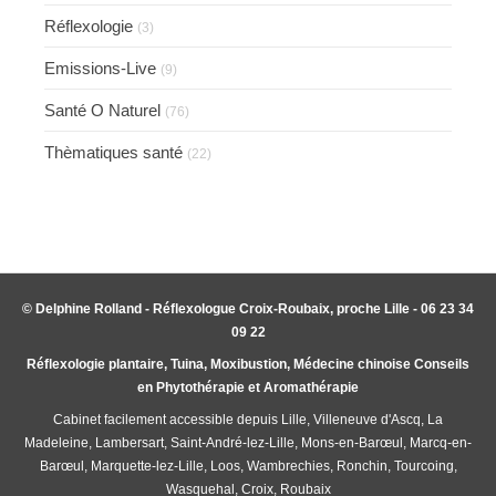
Réflexologie
(3)
Emissions-Live
(9)
Santé O Naturel
(76)
Thèmatiques santé
(22)
© Delphine Rolland - Réflexologue Croix-Roubaix, proche Lille - 06 23 34
09 22
Réflexologie plantaire, Tuina, Moxibustion, Médecine chinoise Conseils
en Phytothérapie et Aromathérapie
Cabinet facilement accessible depuis Lille, Villeneuve d'Ascq, La
Madeleine, Lambersart, Saint-André-lez-Lille, Mons-en-Barœul, Marcq-en-
Barœul, Marquette-lez-Lille, Loos, Wambrechies, Ronchin, Tourcoing,
Wasquehal, Croix, Roubaix