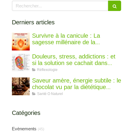
Rechercher
Derniers articles
Survivre à la canicule : La
sagesse millénaire de la
médecine chinoise pour rester au
frais
Douleurs, stress, addictions : et
si la solution se cachait dans
votre oreille ?
Réflexologie
Saveur amère, énergie subtile : le
chocolat vu par la diététique
chinoise
Santé O Naturel
Catégories
Evènements
(45)