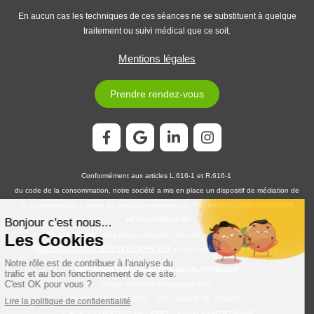
En aucun cas les techniques de ces séances ne se substituent à quelque
traitement ou suivi médical que ce soit.
Mentions légales
Prendre rendez-vous
Conformément aux articles L.616-1 et R.616-1
du code de la consommation, notre société a mis en place un dispositif de médiation de
la consommation. L'entité de médiation retenue est :
MEDIATION CONSOMMATION
DÉVELOPPEMENT
En cas de litige, vous pouvez déposer votre réclamation sur son site
https://www.medconsodev.eu
:
ou par voie postale en écrivant à :
MEDIATION CONSOMMATION DÉVELOPPEMENT
Centre d’Affaires Stéphanois SAS
IMMEUBLE L’HORIZON – ESPLANADE DE FRANCE
3, RUE J. CONSTANT MILLERET – 42000 SAINT-ÉTIENNE