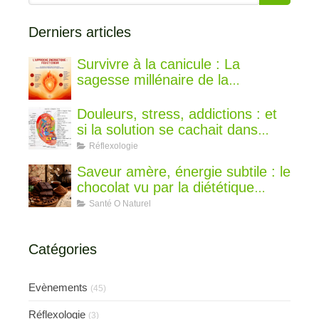
Derniers articles
Survivre à la canicule : La
sagesse millénaire de la
médecine chinoise pour rester au
frais
Douleurs, stress, addictions : et
si la solution se cachait dans
votre oreille ?
Réflexologie
Saveur amère, énergie subtile : le
chocolat vu par la diététique
chinoise
Santé O Naturel
Catégories
Evènements
(45)
Réflexologie
(3)