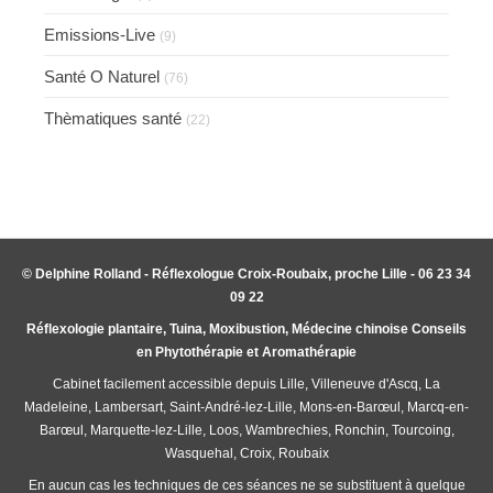
Emissions-Live
(9)
Santé O Naturel
(76)
Thèmatiques santé
(22)
© Delphine Rolland - Réflexologue Croix-Roubaix, proche Lille - 06 23 34
09 22
Réflexologie plantaire, Tuina, Moxibustion, Médecine chinoise Conseils
en Phytothérapie et Aromathérapie
Cabinet facilement accessible depuis Lille, Villeneuve d'Ascq, La
Madeleine, Lambersart, Saint-André-lez-Lille, Mons-en-Barœul, Marcq-en-
Barœul, Marquette-lez-Lille, Loos, Wambrechies, Ronchin, Tourcoing,
Wasquehal, Croix, Roubaix
En aucun cas les techniques de ces séances ne se substituent à quelque