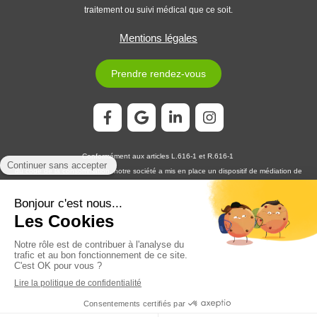
traitement ou suivi médical que ce soit.
Mentions légales
Prendre rendez-vous
Conformément aux articles L.616-1 et R.616-1
du code de la consommation, notre société a mis en place un dispositif de médiation de
la consommation. L'entité de médiation retenue est :
MEDIATION CONSOMMATION
DÉVELOPPEMENT
En cas de litige, vous pouvez déposer votre réclamation sur son site
https://www.medconsodev.eu
:
ou par voie postale en écrivant à :
MEDIATION CONSOMMATION DÉVELOPPEMENT
Centre d’Affaires Stéphanois SAS
IMMEUBLE L’HORIZON – ESPLANADE DE FRANCE
3, RUE J. CONSTANT MILLERET – 42000 SAINT-ÉTIENNE