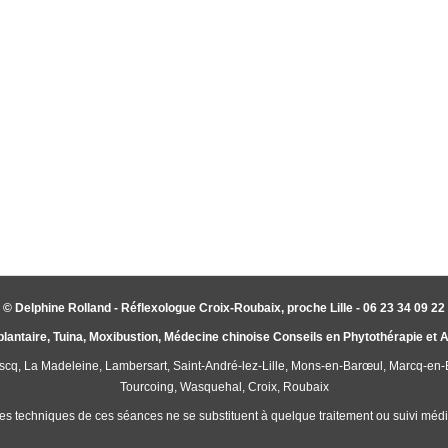
© Delphine Rolland - Réflexologue Croix-Roubaix, proche Lille - 06 23 34 09 22
plantaire, Tuina, Moxibustion, Médecine chinoise Conseils en Phytothérapie et
'Ascq, La Madeleine, Lambersart, Saint-André-lez-Lille, Mons-en-Barœul, Marcq-en
Tourcoing, Wasquehal, Croix, Roubaix
es techniques de ces séances ne se substituent à quelque traitement ou suivi médic