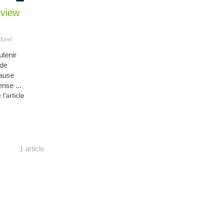
rview
turel
utenir
 de
cause
nse ...
 l'article
1 article