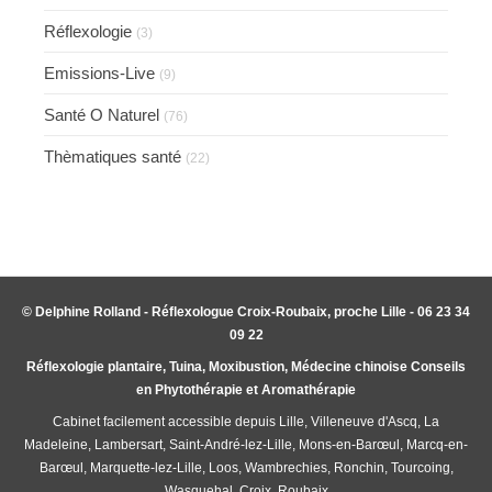
Réflexologie
(3)
Emissions-Live
(9)
Santé O Naturel
(76)
Thèmatiques santé
(22)
© Delphine Rolland - Réflexologue Croix-Roubaix, proche Lille - 06 23 34
09 22
Réflexologie plantaire, Tuina, Moxibustion, Médecine chinoise Conseils
en Phytothérapie et Aromathérapie
Cabinet facilement accessible depuis Lille, Villeneuve d'Ascq, La
Madeleine, Lambersart, Saint-André-lez-Lille, Mons-en-Barœul, Marcq-en-
Barœul, Marquette-lez-Lille, Loos, Wambrechies, Ronchin, Tourcoing,
Wasquehal, Croix, Roubaix