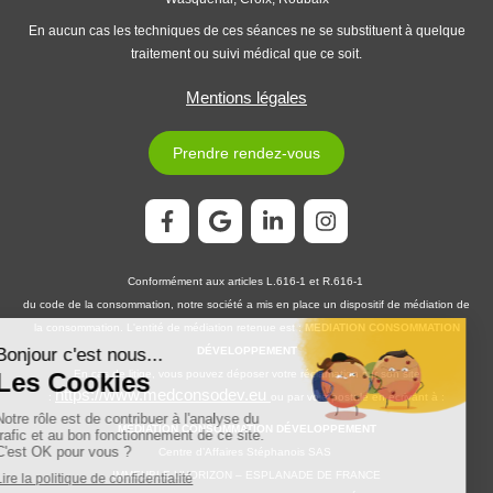
En aucun cas les techniques de ces séances ne se substituent à quelque
traitement ou suivi médical que ce soit.
Mentions légales
Prendre rendez-vous
Conformément aux articles L.616-1 et R.616-1
du code de la consommation, notre société a mis en place un dispositif de médiation de
la consommation. L'entité de médiation retenue est :
MEDIATION CONSOMMATION
DÉVELOPPEMENT
En cas de litige, vous pouvez déposer votre réclamation sur son site
https://www.medconsodev.eu
:
ou par voie postale en écrivant à :
MEDIATION CONSOMMATION DÉVELOPPEMENT
Centre d’Affaires Stéphanois SAS
IMMEUBLE L’HORIZON – ESPLANADE DE FRANCE