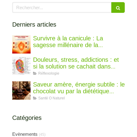
Rechercher
Derniers articles
Survivre à la canicule : La
sagesse millénaire de la
médecine chinoise pour rester au
frais
Douleurs, stress, addictions : et
si la solution se cachait dans
votre oreille ?
Réflexologie
Saveur amère, énergie subtile : le
chocolat vu par la diététique
chinoise
Santé O Naturel
Catégories
Evènements
(45)