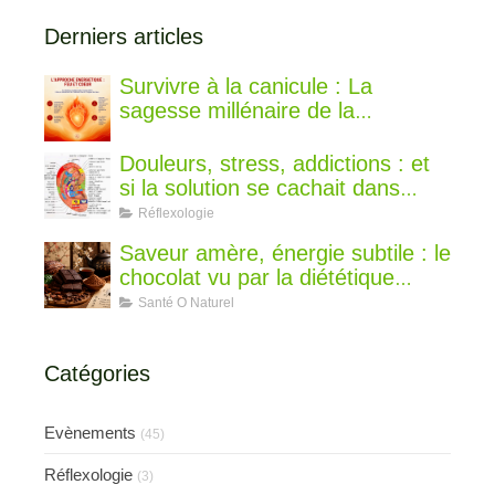
Derniers articles
Survivre à la canicule : La
sagesse millénaire de la
médecine chinoise pour rester au
frais
Douleurs, stress, addictions : et
si la solution se cachait dans
votre oreille ?
Réflexologie
Saveur amère, énergie subtile : le
chocolat vu par la diététique
chinoise
Santé O Naturel
Catégories
Evènements
(45)
Réflexologie
(3)