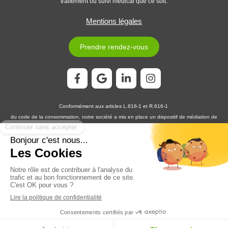
traitement ou suivi médical que ce soit.
Mentions légales
Prendre rendez-vous
Conformément aux articles L.616-1 et R.616-1
du code de la consommation, notre société a mis en place un dispositif de médiation de
la consommation. L'entité de médiation retenue est :
MEDIATION CONSOMMATION
DÉVELOPPEMENT
En cas de litige, vous pouvez déposer votre réclamation sur son site
https://www.medconsodev.eu
:
ou par voie postale en écrivant à :
MEDIATION CONSOMMATION DÉVELOPPEMENT
Centre d’Affaires Stéphanois SAS
IMMEUBLE L’HORIZON – ESPLANADE DE FRANCE
3, RUE J. CONSTANT MILLERET – 42000 SAINT-ÉTIENNE