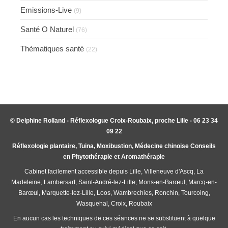
Emissions-Live
(9)
Santé O Naturel
(76)
Thèmatiques santé
(22)
© Delphine Rolland - Réflexologue Croix-Roubaix, proche Lille - 06 23 34
09 22
Réflexologie plantaire, Tuina, Moxibustion, Médecine chinoise Conseils
en Phytothérapie et Aromathérapie
Cabinet facilement accessible depuis Lille, Villeneuve d'Ascq, La
Madeleine, Lambersart, Saint-André-lez-Lille, Mons-en-Barœul, Marcq-en-
Barœul, Marquette-lez-Lille, Loos, Wambrechies, Ronchin, Tourcoing,
Wasquehal, Croix, Roubaix
En aucun cas les techniques de ces séances ne se substituent à quelque