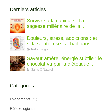
Derniers articles
Survivre à la canicule : La
sagesse millénaire de la
médecine chinoise pour rester au
frais
Douleurs, stress, addictions : et
si la solution se cachait dans
votre oreille ?
Réflexologie
Saveur amère, énergie subtile : le
chocolat vu par la diététique
chinoise
Santé O Naturel
Catégories
Evènements
(45)
Réflexologie
(3)