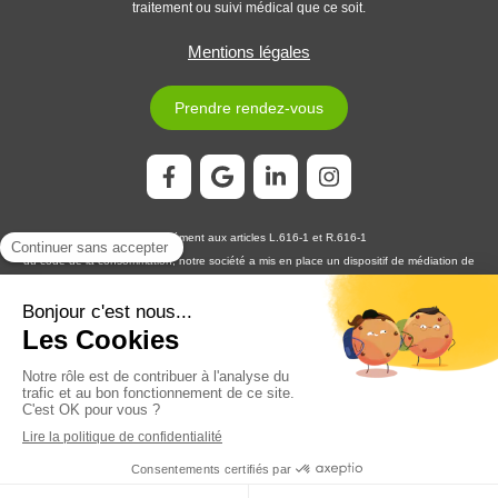
traitement ou suivi médical que ce soit.
Mentions légales
Prendre rendez-vous
Conformément aux articles L.616-1 et R.616-1
du code de la consommation, notre société a mis en place un dispositif de médiation de
la consommation. L'entité de médiation retenue est :
MEDIATION CONSOMMATION
DÉVELOPPEMENT
En cas de litige, vous pouvez déposer votre réclamation sur son site
https://www.medconsodev.eu
:
ou par voie postale en écrivant à :
MEDIATION CONSOMMATION DÉVELOPPEMENT
Centre d’Affaires Stéphanois SAS
IMMEUBLE L’HORIZON – ESPLANADE DE FRANCE
3, RUE J. CONSTANT MILLERET – 42000 SAINT-ÉTIENNE