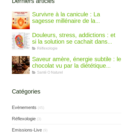
Derniers articles
Survivre à la canicule : La
sagesse millénaire de la
médecine chinoise pour rester au
frais
Douleurs, stress, addictions : et
si la solution se cachait dans
votre oreille ?
Réflexologie
Saveur amère, énergie subtile : le
chocolat vu par la diététique
chinoise
Santé O Naturel
Catégories
Evènements
(45)
Réflexologie
(3)
Emissions-Live
(9)