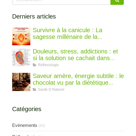
Derniers articles
Survivre à la canicule : La
sagesse millénaire de la
médecine chinoise pour rester au
frais
Douleurs, stress, addictions : et
si la solution se cachait dans
votre oreille ?
Réflexologie
Saveur amère, énergie subtile : le
chocolat vu par la diététique
chinoise
Santé O Naturel
Catégories
Evènements
(45)