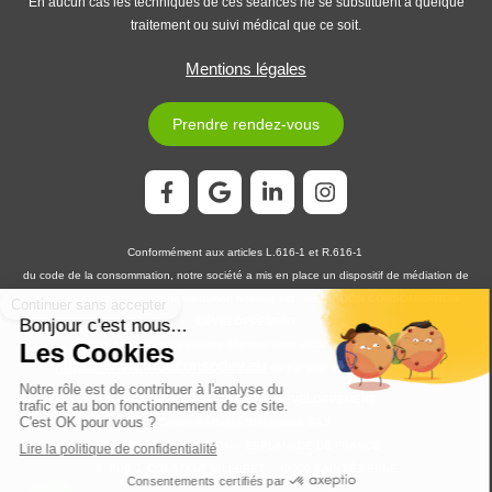
En aucun cas les techniques de ces séances ne se substituent à quelque
traitement ou suivi médical que ce soit.
Mentions légales
Prendre rendez-vous
Conformément aux articles L.616-1 et R.616-1
du code de la consommation, notre société a mis en place un dispositif de médiation de
la consommation. L'entité de médiation retenue est :
MEDIATION CONSOMMATION
DÉVELOPPEMENT
En cas de litige, vous pouvez déposer votre réclamation sur son site
https://www.medconsodev.eu
:
ou par voie postale en écrivant à :
MEDIATION CONSOMMATION DÉVELOPPEMENT
Centre d’Affaires Stéphanois SAS
IMMEUBLE L’HORIZON – ESPLANADE DE FRANCE
3, RUE J. CONSTANT MILLERET – 42000 SAINT-ÉTIENNE