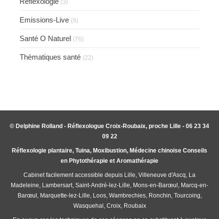
Réflexologie
(3)
Emissions-Live
(9)
Santé O Naturel
(76)
Thèmatiques santé
(22)
© Delphine Rolland - Réflexologue Croix-Roubaix, proche Lille - 06 23 34
09 22
Réflexologie plantaire, Tuina, Moxibustion, Médecine chinoise Conseils
en Phytothérapie et Aromathérapie
Cabinet facilement accessible depuis Lille, Villeneuve d'Ascq, La
Madeleine, Lambersart, Saint-André-lez-Lille, Mons-en-Barœul, Marcq-en-
Barœul, Marquette-lez-Lille, Loos, Wambrechies, Ronchin, Tourcoing,
Wasquehal, Croix, Roubaix