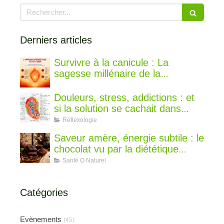
Rechercher
Derniers articles
Survivre à la canicule : La
sagesse millénaire de la
médecine chinoise pour rester au
frais
Douleurs, stress, addictions : et
si la solution se cachait dans
votre oreille ?
Réflexologie
Saveur amère, énergie subtile : le
chocolat vu par la diététique
chinoise
Santé O Naturel
Catégories
Evènements
(45)