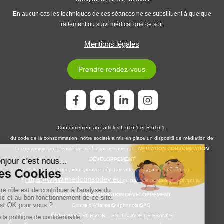
En aucun cas les techniques de ces séances ne se substituent à quelque
traitement ou suivi médical que ce soit.
Mentions légales
Prendre rendez-vous
Conformément aux articles L.616-1 et R.616-1
du code de la consommation, notre société a mis en place un dispositif de médiation de
la consommation. L'entité de médiation retenue est :
MEDIATION CONSOMMATION
DÉVELOPPEMENT
En cas de litige, vous pouvez déposer votre réclamation sur son site
https://www.medconsodev.eu
:
ou par voie postale en écrivant à :
MEDIATION CONSOMMATION DÉVELOPPEMENT
Centre d’Affaires Stéphanois SAS
IMMEUBLE L’HORIZON – ESPLANADE DE FRANCE