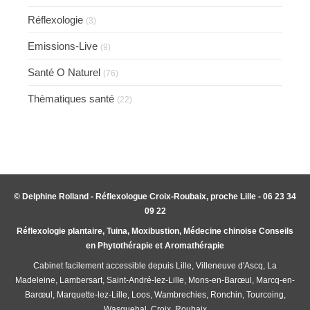
Réflexologie
(3)
Emissions-Live
(9)
Santé O Naturel
(76)
Thèmatiques santé
(22)
© Delphine Rolland - Réflexologue Croix-Roubaix, proche Lille - 06 23 34
09 22
Réflexologie plantaire, Tuina, Moxibustion, Médecine chinoise Conseils
en Phytothérapie et Aromathérapie
Cabinet facilement accessible depuis Lille, Villeneuve d'Ascq, La
Madeleine, Lambersart, Saint-André-lez-Lille, Mons-en-Barœul, Marcq-en-
Barœul, Marquette-lez-Lille, Loos, Wambrechies, Ronchin, Tourcoing,
Wasquehal, Croix, Roubaix