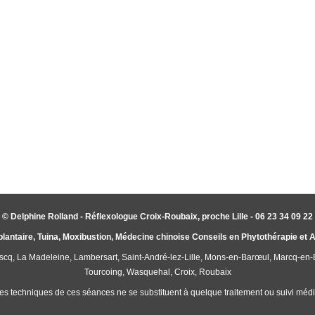
© Delphine Rolland - Réflexologue Croix-Roubaix, proche Lille - 06 23 34 09 22
plantaire, Tuina, Moxibustion, Médecine chinoise Conseils en Phytothérapie et
'Ascq, La Madeleine, Lambersart, Saint-André-lez-Lille, Mons-en-Barœul, Marcq-en
Tourcoing, Wasquehal, Croix, Roubaix
es techniques de ces séances ne se substituent à quelque traitement ou suivi médic