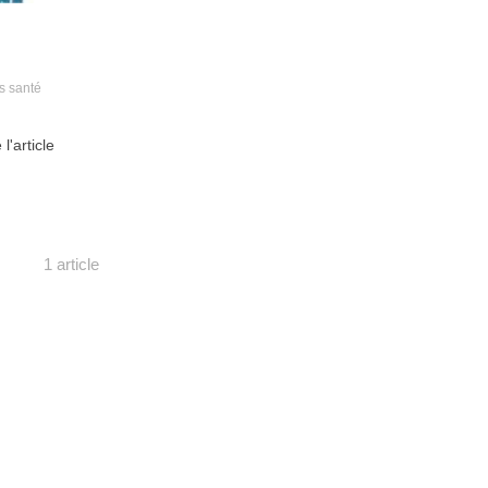
s santé
 l'article
1 article