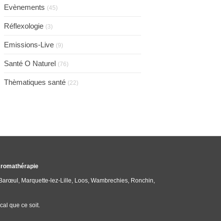
Evènements
(45)
Réflexologie
(3)
Emissions-Live
(9)
Santé O Naturel
(76)
Thèmatiques santé
(22)
 Aromathérapie
-Barœul, Marquette-lez-Lille, Loos, Wambrechies, Ronchin,
al que ce soit.