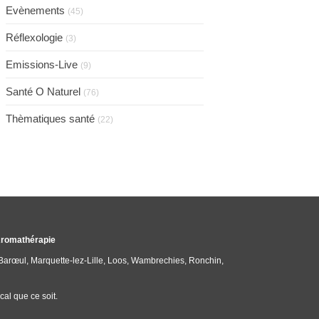
Evènements
(45)
Réflexologie
(3)
Emissions-Live
(9)
Santé O Naturel
(76)
Thèmatiques santé
(22)
 Aromathérapie
-Barœul, Marquette-lez-Lille, Loos, Wambrechies, Ronchin,
al que ce soit.