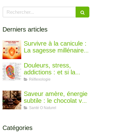
Rechercher
Derniers articles
Survivre à la canicule :
La sagesse millénaire
de la médecine
chinoise pour rester au
Douleurs, stress,
frais
addictions : et si la
solution se cachait
Réflexologie
dans votre oreille ?
Saveur amère, énergie
subtile : le chocolat vu
par la diététique
Santé O Naturel
chinoise
Catégories