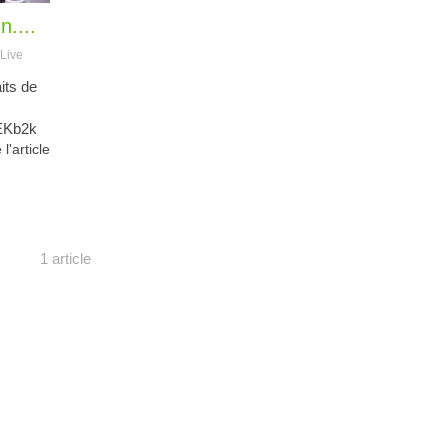
n....
Live
aits de
EKb2k
 l'article
1 article