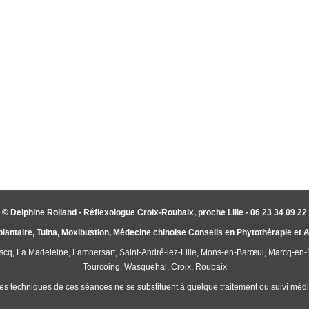
© Delphine Rolland - Réflexologue Croix-Roubaix, proche Lille - 06 23 34 09 22
plantaire, Tuina, Moxibustion, Médecine chinoise Conseils en Phytothérapie et
'Ascq, La Madeleine, Lambersart, Saint-André-lez-Lille, Mons-en-Barœul, Marcq-en
Tourcoing, Wasquehal, Croix, Roubaix
es techniques de ces séances ne se substituent à quelque traitement ou suivi médic