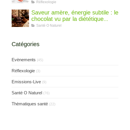
votre oreille ?
Réflexologie
Saveur amère, énergie subtile : le
chocolat vu par la diététique
chinoise
Santé O Naturel
Catégories
Evènements
(45)
Réflexologie
(3)
Emissions-Live
(9)
Santé O Naturel
(76)
Thèmatiques santé
(22)