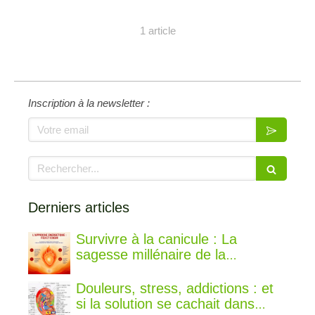
1 article
Inscription à la newsletter :
Votre email
Rechercher
Derniers articles
Survivre à la canicule : La
sagesse millénaire de la
médecine chinoise pour rester au
frais
Douleurs, stress, addictions : et
si la solution se cachait dans