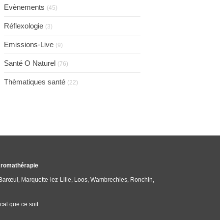
Evènements
(45)
Réflexologie
(3)
Emissions-Live
(9)
Santé O Naturel
(76)
Thèmatiques santé
(22)
 Aromathérapie
-Barœul, Marquette-lez-Lille, Loos, Wambrechies, Ronchin,
al que ce soit.