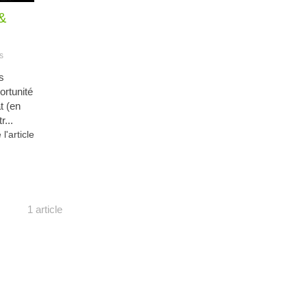
 &
s
s
ortunité
t (en
...
 l'article
1 article