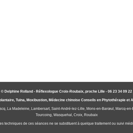
© Delphine Rolland - Réflexologue Croix-Roubaix, proche Lille - 06 23 34 09 22
plantaire, Tuina, Moxibustion, Médecine chinoise Conseils en Phytothérapie et
'Ascq, La Madeleine, Lambersart, Saint-André-lez-Lille, Mons-en-Barœul, Marcq-en
Tourcoing, Wasquehal, Croix, Roubaix
es techniques de ces séances ne se substituent à quelque traitement ou suivi médic