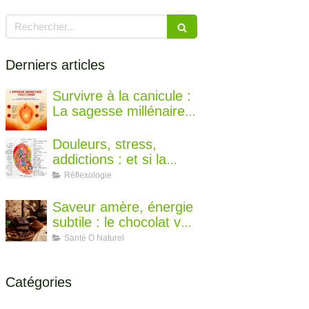
Rechercher
Derniers articles
Survivre à la canicule :
La sagesse millénaire
de la médecine
chinoise pour rester au
Douleurs, stress,
frais
addictions : et si la
solution se cachait
Réflexologie
dans votre oreille ?
Saveur amère, énergie
subtile : le chocolat vu
par la diététique
Santé O Naturel
chinoise
Catégories