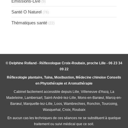
Emissions-Live
(9)
Santé O Naturel
(76)
Thèmatiques santé
(22)
© Delphine Rolland - Réflexologue Croix-Roubaix, proche Lille - 06 23 34
09 22
Réflexologie plantaire, Tuina, Moxibustion, Médecine chinoise Conseils
en Phytothérapie et Aromathérapie
Cabinet facilement accessible depuis Lille, Villeneuve d'Ascq, La
Madeleine, Lambersart, Saint-André-lez-Lille, Mons-en-Barœul, Marcq-en-
Barœul, Marquette-lez-Lille, Loos, Wambrechies, Ronchin, Tourcoing,
Wasquehal, Croix, Roubaix
En aucun cas les techniques de ces séances ne se substituent à quelque
traitement ou suivi médical que ce soit.