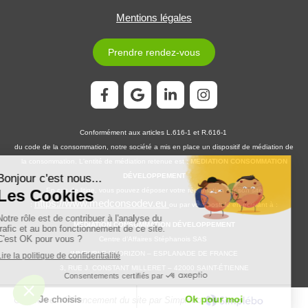
Mentions légales
Prendre rendez-vous
Conformément aux articles L.616-1 et R.616-1
du code de la consommation, notre société a mis en place un dispositif de médiation de
la consommation. L'entité de médiation retenue est :
MEDIATION CONSOMMATION
DÉVELOPPEMENT
En cas de litige, vous pouvez déposer votre réclamation sur son site
https://www.medconsodev.eu
:
ou par voie postale en écrivant à :
MEDIATION CONSOMMATION DÉVELOPPEMENT
Centre d’Affaires Stéphanois SAS
IMMEUBLE L’HORIZON – ESPLANADE DE FRANCE
3, RUE J. CONSTANT MILLERET – 42000 SAINT-ÉTIENNE
Création et référencement du site par Simplébo