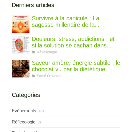
Derniers articles
Survivre à la canicule : La
sagesse millénaire de la
médecine chinoise pour rester au
frais
Douleurs, stress, addictions : et
si la solution se cachait dans
votre oreille ?
Réflexologie
Saveur amère, énergie subtile : le
chocolat vu par la diététique
chinoise
Santé O Naturel
Catégories
Evènements
(45)
Réflexologie
(3)