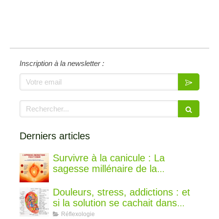
Inscription à la newsletter :
Votre email
Rechercher
Derniers articles
Survivre à la canicule : La
sagesse millénaire de la
médecine chinoise pour rester au
frais
Douleurs, stress, addictions : et
si la solution se cachait dans
votre oreille ?
Réflexologie