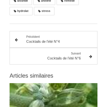
lavande
anxiété
remède
hydrolat
stress
Précédent
Cocktails de l'été N°4
Suivant
Cocktails de l'été N°6
Articles similaires