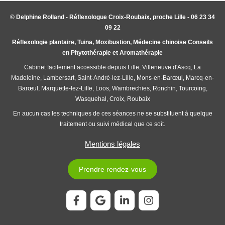
© Delphine Rolland - Réflexologue Croix-Roubaix, proche Lille - 06 23 34
09 22
Réflexologie plantaire, Tuina, Moxibustion, Médecine chinoise Conseils
en Phytothérapie et Aromathérapie
Cabinet facilement accessible depuis Lille, Villeneuve d'Ascq, La
Madeleine, Lambersart, Saint-André-lez-Lille, Mons-en-Barœul, Marcq-en-
Barœul, Marquette-lez-Lille, Loos, Wambrechies, Ronchin, Tourcoing,
Wasquehal, Croix, Roubaix
En aucun cas les techniques de ces séances ne se substituent à quelque
traitement ou suivi médical que ce soit.
Mentions légales
Prendre rendez-vous