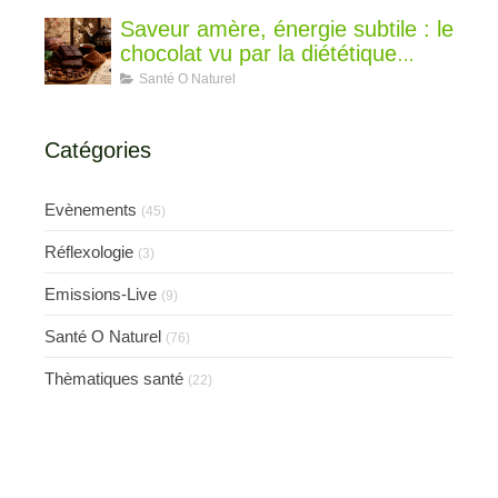
Saveur amère, énergie subtile : le
chocolat vu par la diététique
chinoise
Santé O Naturel
Catégories
Evènements
(45)
Réflexologie
(3)
Emissions-Live
(9)
Santé O Naturel
(76)
Thèmatiques santé
(22)