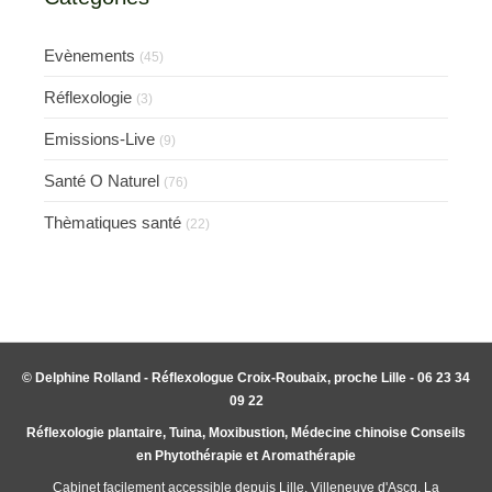
Evènements
(45)
Réflexologie
(3)
Emissions-Live
(9)
Santé O Naturel
(76)
Thèmatiques santé
(22)
© Delphine Rolland - Réflexologue Croix-Roubaix, proche Lille - 06 23 34
09 22
Réflexologie plantaire, Tuina, Moxibustion, Médecine chinoise Conseils
en Phytothérapie et Aromathérapie
Cabinet facilement accessible depuis Lille, Villeneuve d'Ascq, La