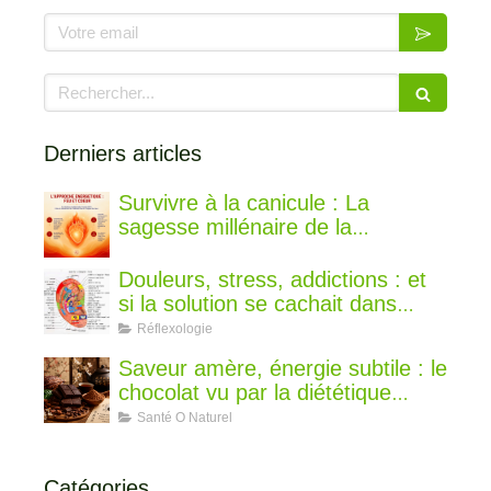
Votre email
Rechercher
Derniers articles
Survivre à la canicule : La
sagesse millénaire de la
médecine chinoise pour rester au
frais
Douleurs, stress, addictions : et
si la solution se cachait dans
votre oreille ?
Réflexologie
Saveur amère, énergie subtile : le
chocolat vu par la diététique
chinoise
Santé O Naturel
Catégories