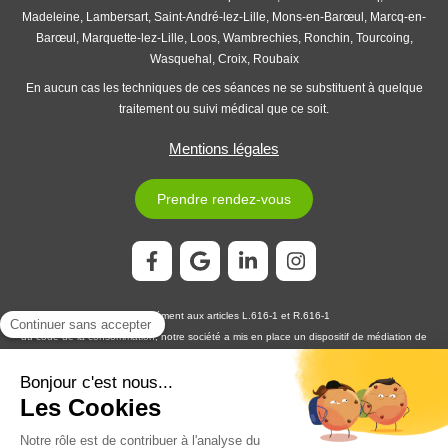
Madeleine, Lambersart, Saint-André-lez-Lille, Mons-en-Barœul, Marcq-en-
Barœul, Marquette-lez-Lille, Loos, Wambrechies, Ronchin, Tourcoing,
Wasquehal, Croix, Roubaix
En aucun cas les techniques de ces séances ne se substituent à quelque
traitement ou suivi médical que ce soit.
Mentions légales
Prendre rendez-vous
Conformément aux articles L.616-1 et R.616-1
du code de la consommation, notre société a mis en place un dispositif de médiation de
la consommation. L'entité de médiation retenue est :
MEDIATION CONSOMMATION
DÉVELOPPEMENT
En cas de litige, vous pouvez déposer votre réclamation sur son site
https://www.medconsodev.eu
:
ou par voie postale en écrivant à :