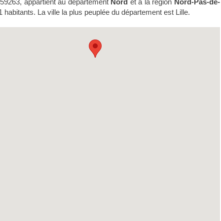
 59263, appartient au département
Nord
et à la région
Nord-Pas-de-
1 habitants. La ville la plus peuplée du département est Lille.