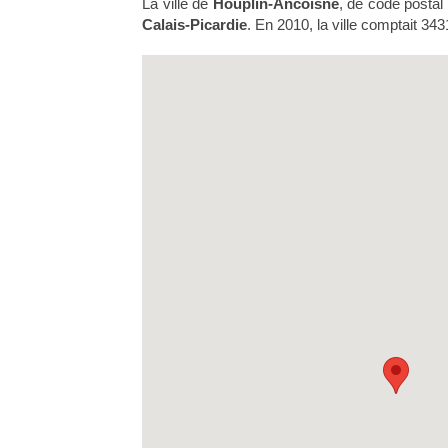
La ville de
Houplin-Ancoisne
, de code postal
Calais-Picardie
. En 2010, la ville comptait 343