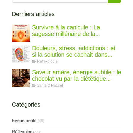
Derniers articles
Survivre à la canicule : La
sagesse millénaire de la
médecine chinoise pour rester au
frais
Douleurs, stress, addictions : et
si la solution se cachait dans
votre oreille ?
Réflexologie
Saveur amère, énergie subtile : le
chocolat vu par la diététique
chinoise
Santé O Naturel
Catégories
Evènements
(45)
Réflexologie
(3)