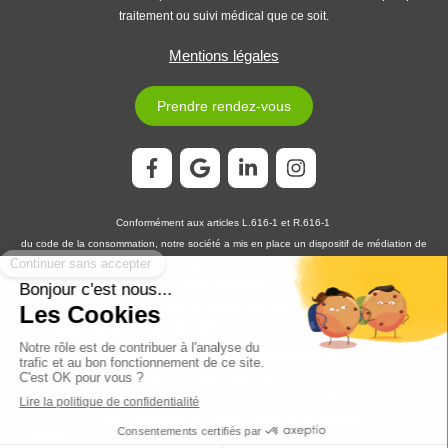
traitement ou suivi médical que ce soit.
Mentions légales
Prendre rendez-vous
Conformément aux articles L.616-1 et R.616-1
du code de la consommation, notre société a mis en place un dispositif de médiation de
la consommation. L'entité de médiation retenue est :
MEDIATION CONSOMMATION
DÉVELOPPEMENT
En cas de litige, vous pouvez déposer votre réclamation sur son site
https://www.medconsodev.eu
:
ou par voie postale en écrivant à :
MEDIATION CONSOMMATION DÉVELOPPEMENT
Centre d’Affaires Stéphanois SAS
IMMEUBLE L’HORIZON – ESPLANADE DE FRANCE
3, RUE J. CONSTANT MILLERET – 42000 SAINT-ÉTIENNE