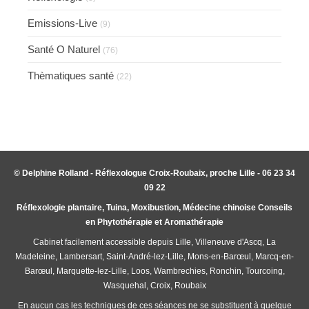
Emissions-Live
(9)
Santé O Naturel
(76)
Thèmatiques santé
(22)
© Delphine Rolland - Réflexologue Croix-Roubaix, proche Lille - 06 23 34
09 22
Réflexologie plantaire, Tuina, Moxibustion, Médecine chinoise Conseils
en Phytothérapie et Aromathérapie
Cabinet facilement accessible depuis Lille, Villeneuve d'Ascq, La
Madeleine, Lambersart, Saint-André-lez-Lille, Mons-en-Barœul, Marcq-en-
Barœul, Marquette-lez-Lille, Loos, Wambrechies, Ronchin, Tourcoing,
Wasquehal, Croix, Roubaix
En aucun cas les techniques de ces séances ne se substituent à quelque