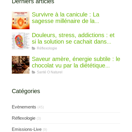
Derniers articles
Survivre à la canicule : La
sagesse millénaire de la
médecine chinoise pour rester au
frais
Douleurs, stress, addictions : et
si la solution se cachait dans
votre oreille ?
Réflexologie
Saveur amère, énergie subtile : le
chocolat vu par la diététique
chinoise
Santé O Naturel
Catégories
Evènements
(45)
Réflexologie
(3)
Emissions-Live
(9)