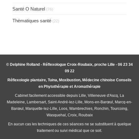
Santé O Naturel
(76)
Thèmatiques santé
(22)
© Delphine Rolland - Réflexologue Croix-Roubaix, proche Lille - 06 23 34
09 22
Réflexologie plantaire, Tuina, Moxibustion, Médecine chinoise Conseils
en Phytothérapie et Aromathérapie
Cabinet facilement accessible depuis Lille, Villeneuve d'Ascq, La
Madeleine, Lambersart, Saint-André-lez-Lille, Mons-en-Barœul, Marcq-en-
Barœul, Marquette-lez-Lille, Loos, Wambrechies, Ronchin, Tourcoing,
Wasquehal, Croix, Roubaix
En aucun cas les techniques de ces séances ne se substituent à quelque
traitement ou suivi médical que ce soit.