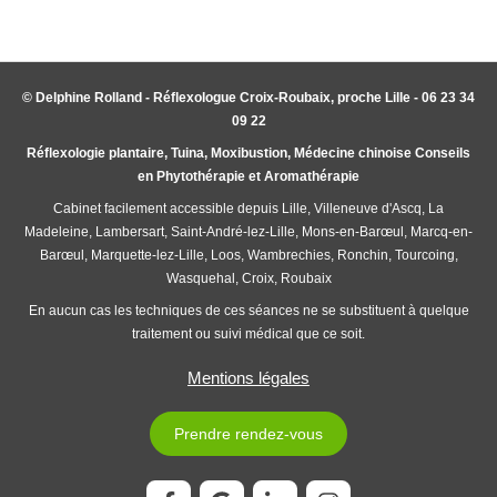
© Delphine Rolland - Réflexologue Croix-Roubaix, proche Lille - 06 23 34
09 22
Réflexologie plantaire, Tuina, Moxibustion, Médecine chinoise Conseils
en Phytothérapie et Aromathérapie
Cabinet facilement accessible depuis Lille, Villeneuve d'Ascq, La
Madeleine, Lambersart, Saint-André-lez-Lille, Mons-en-Barœul, Marcq-en-
Barœul, Marquette-lez-Lille, Loos, Wambrechies, Ronchin, Tourcoing,
Wasquehal, Croix, Roubaix
En aucun cas les techniques de ces séances ne se substituent à quelque
traitement ou suivi médical que ce soit.
Mentions légales
Prendre rendez-vous