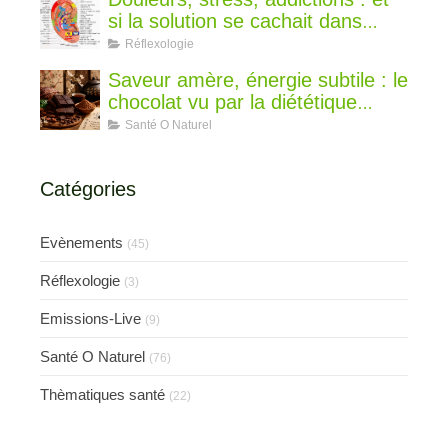
si la solution se cachait dans
votre oreille ?
Réflexologie
Saveur amère, énergie subtile : le
chocolat vu par la diététique
chinoise
Santé O Naturel
Catégories
Evènements
(45)
Réflexologie
(3)
Emissions-Live
(9)
Santé O Naturel
(76)
Thèmatiques santé
(22)