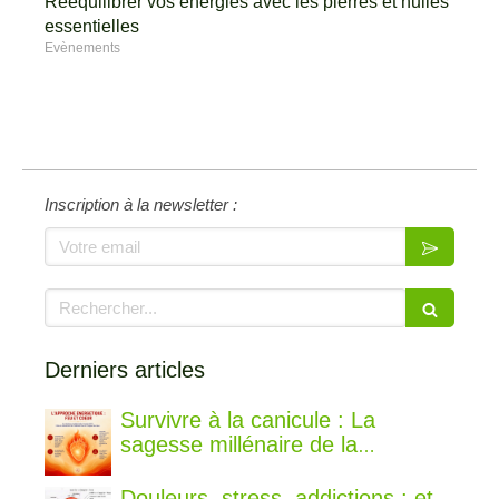
Rééquilibrer vos énergies avec les pierres et huiles
essentielles
Evènements
Inscription à la newsletter :
Votre email
Rechercher
Derniers articles
Survivre à la canicule : La
sagesse millénaire de la
médecine chinoise pour rester au
frais
Douleurs, stress, addictions : et