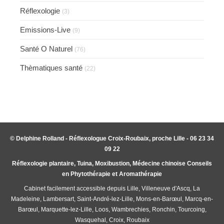
Réflexologie
(3)
Emissions-Live
(9)
Santé O Naturel
(76)
Thèmatiques santé
(22)
© Delphine Rolland - Réflexologue Croix-Roubaix, proche Lille - 06 23 34
09 22
Réflexologie plantaire, Tuina, Moxibustion, Médecine chinoise Conseils
en Phytothérapie et Aromathérapie
Cabinet facilement accessible depuis Lille, Villeneuve d'Ascq, La
Madeleine, Lambersart, Saint-André-lez-Lille, Mons-en-Barœul, Marcq-en-
Barœul, Marquette-lez-Lille, Loos, Wambrechies, Ronchin, Tourcoing,
Wasquehal, Croix, Roubaix