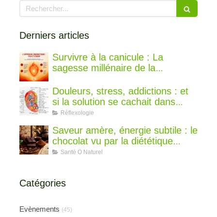
Rechercher
Derniers articles
Survivre à la canicule : La
sagesse millénaire de la
médecine chinoise pour rester au
frais
Douleurs, stress, addictions : et
si la solution se cachait dans
votre oreille ?
Réflexologie
Saveur amère, énergie subtile : le
chocolat vu par la diététique
chinoise
Santé O Naturel
Catégories
Evènements
(45)