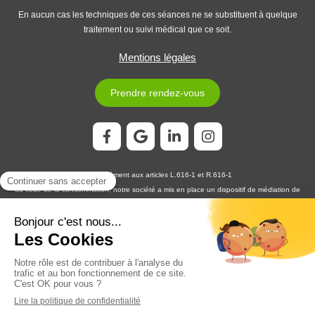
En aucun cas les techniques de ces séances ne se substituent à quelque
traitement ou suivi médical que ce soit.
Mentions légales
Prendre rendez-vous
Conformément aux articles L.616-1 et R.616-1
du code de la consommation, notre société a mis en place un dispositif de médiation de
la consommation. L'entité de médiation retenue est :
MEDIATION CONSOMMATION
DÉVELOPPEMENT
En cas de litige, vous pouvez déposer votre réclamation sur son site
https://www.medconsodev.eu
:
ou par voie postale en écrivant à :
MEDIATION CONSOMMATION DÉVELOPPEMENT
Centre d’Affaires Stéphanois SAS
IMMEUBLE L’HORIZON – ESPLANADE DE FRANCE
3, RUE J. CONSTANT MILLERET – 42000 SAINT-ÉTIENNE